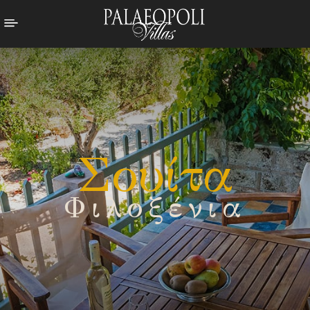
Σουίτα
Φιλοξένια